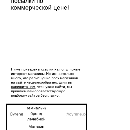
посылки по
коммерческой цене!
Ниже приведены ссылки на популярные
интернет-магазины. Но их настолько
много, что размещение всех магазинов
на сайте нецелесообразно. Если вы
напишите нам
, что нужно найти, мы
пришлём вам соответствующую
подборку сайтов бесплатно.
Премиальный
бренд
Cyrene
https://cyrene.com.tr/
лечебной
косметики.
Магазин